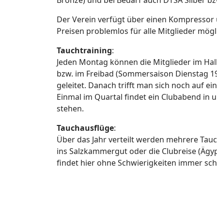
Bronze) und bei Bedarf auch DTSA Silber bz
Der Verein verfügt über einen Kompressor un
Preisen problemlos für alle Mitglieder mögl
Tauchtraining
:
Jeden Montag können die Mitglieder im Hall
bzw. im Freibad (Sommersaison Dienstag 19:
geleitet. Danach trifft man sich noch auf e
Einmal im Quartal findet ein Clubabend in
stehen.
Tauchausflüge
:
Über das Jahr verteilt werden mehrere Tau
ins Salzkammergut oder die Clubreise (Ägy
findet hier ohne Schwierigkeiten immer sch