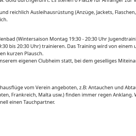
w. Gold durchgeführt. Es stehen 6 Plätze für Anfänger zur
d reichlich Ausleihausrüstung (Anzüge, Jackets, Flaschen, Bl
ich.
enbad (Wintersaison Montag 19:30 - 20:30 Uhr Jugendtraini
30 bis 20:30 Uhr) trainieren. Das Training wird von einem
inen kurzen Plausch.
 unserem eigenen Clubheim statt, bei dem geselliges Mite
chausflüge vom Verein angeboten, z.B: Antauchen und Abta
pten, Frankreich, Malta usw.) finden immer regen Anklang.
nell einen Tauchpartner.