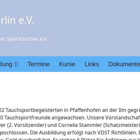
lin e.V.
er Sporttaucher e.V.
ldung
Termine
Kurse
Links
Dokument
 Tauchsportbegeisterten in Pfaffenhofen an der Ilm gegrün
130 Tauchsportfreunde angewachsen. Unsere Vorstandschaf
wer (2. Vorsitzender) und Cornelia Stammler (Schatzmeisteri
eschlossen. Die Ausbildung erfolgt nach VDST Richtlinien.