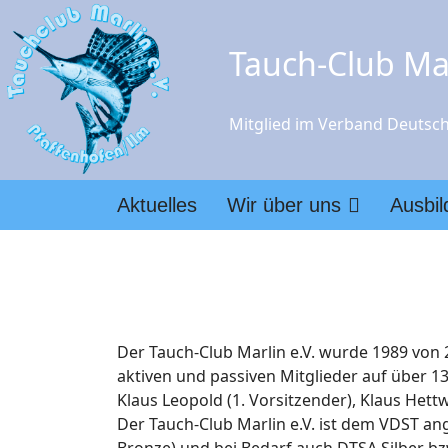
Tauch-Club Mar
Mitglied im Verband Deutsch
Aktuelles
Wir über uns
Ausbi
Der
Tauch-Club Marlin e.V.
wurde 1989 von 22
aktiven und passiven Mitglieder auf über 
Klaus Leopold (1. Vorsitzender), Klaus Hett
Der
Tauch-Club Marlin e.V.
ist dem VDST ang