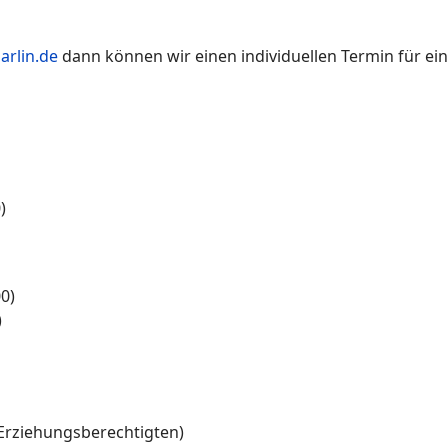
rlin.de
dann können wir einen individuellen Termin für e
)
0)
)
 Erziehungsberechtigten)