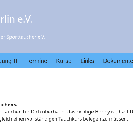
lin e.V.
er Sporttaucher e.V.
ldung
Termine
Kurse
Links
Dokument
auchens.
auchen für Dich überhaupt das richtige Hobby ist, hast D
gleich einen vollständigen Tauchkurs belegen zu müssen.